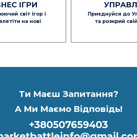
НЕС ІГРИ
УПРАВЛ
ючий світ ігор і
Приєднуйся до Уп
злетіти на нові
та розкрий сві
Ти Маєш Запитання?
А Ми Маємо Відповідь!
+380507659403
arketbattleinfo@gmail.c