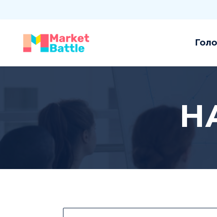
Голо
Н