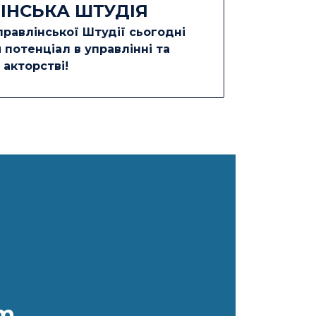
ІНСЬКА ШТУДІЯ
равлінської Штудії сьогодні
й потенціал в управлінні та
акторстві!
om