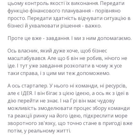
цьому контроль якості їх виконання. Передати
функцію фінансового планування - порівняно
просто. Передати здатність відчувати ситуацію в
бізнесі й ухвалювати рішення - важко.
Проте це вже - завдання. І ми з ним допомагаємо.
Ось власник, який дуже хоче, щоб бізнес
масштабувався. Але що б він не робив, нічого не
їде. І тут уже завдання розкопати в чому ж усе
таки справа, і з цим ми теж допоможемо.
А ось стартапер. У нього ні команди, ні ресурсів,
але є ІДЕЯ. І він бігає з цією ідеєю, а ось як з ідеї в
дію перейти не знає. І на Грі він має чудову
можливість змоделювати процес збору команди
та реакції ринку на його ідею, підкреслити море
зворотного зв'язку, що точно стане в пригоді вже
потім, у реальному житті.