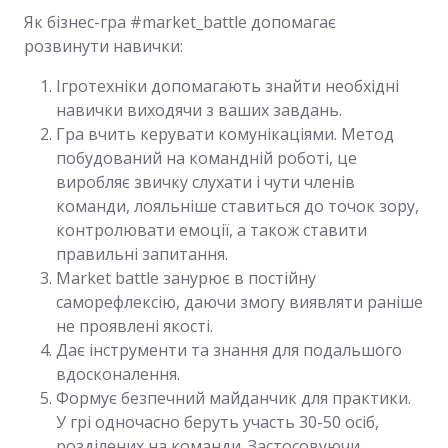
Як бізнес-гра #market_battle допомагає
розвинути навички:
Ігротехніки допомагають знайти необхідні
навички виходячи з ваших завдань.
Гра вчить керувати комунікаціями. Метод
побудований на командній роботі, це
виробляє звичку слухати і чути членів
команди, лояльніше ставиться до точок зору,
контролювати емоції, а також ставити
правильні запитання.
Market battle занурює в постійну
саморефлексію, даючи змогу виявляти раніше
не проявлені якості.
Дає інструменти та знання для подальшого
вдосконалення.
Формує безпечний майданчик для практики.
У грі одночасно беруть участь 30-50 осіб,
розділених на команди. Застосовуючи