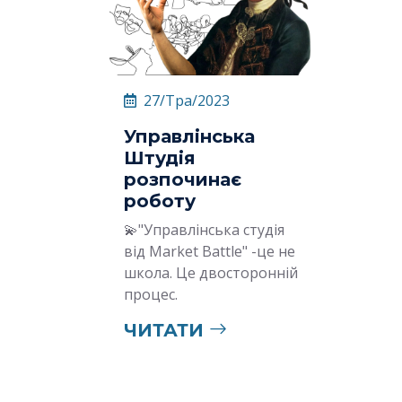
27/Тра/2023
Управлінська
Штудія
розпочинає
роботу
💫"Управлінська студія
від Market Battle" -це не
школа. Це двосторонній
процес.
ЧИТАТИ