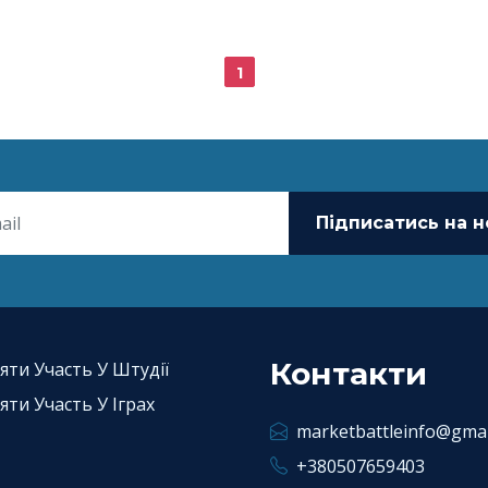
1
Підписатись на 
Контакти
яти Участь У Штудії
яти Участь У Іграх
marketbattleinfo@gmai
+380507659403