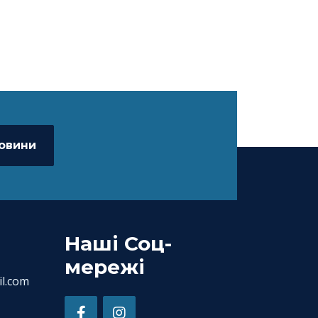
новини
Наші Соц-
мережі
l.com